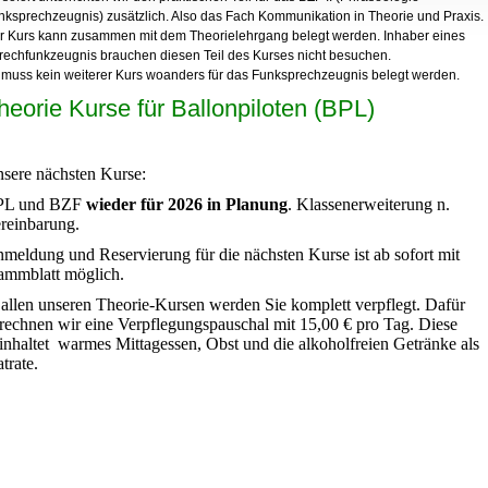
nksprechzeugnis) zusätzlich. Also das Fach Kommunikation in Theorie und Praxis.
r Kurs kann zusammen mit dem Theorielehrgang belegt werden. Inhaber eines
rechfunkzeugnis brauchen diesen Teil des Kurses nicht besuchen.
 muss kein weiterer Kurs woanders für das Funksprechzeugnis belegt werden.
heorie Kurse für Ballonpiloten (BPL)
sere nächsten Kurse:
PL und BZF
wieder für 2026
in Planung
. Klassenerweiterung n.
reinbarung.
meldung und Reservierung für die nächsten Kurse ist ab sofort mit
ammblatt möglich.
 allen unseren Theorie-Kursen werden Sie komplett verpflegt. Dafür
rechnen wir eine Verpflegungspauschal mit 15,00 € pro Tag. Diese
inhaltet warmes Mittagessen, Obst und die alkoholfreien Getränke als
atrate.