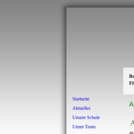
Ba
Fi
Startseite
A
Aktuelles
Unsere Schule
A
Unser Team
Ab 