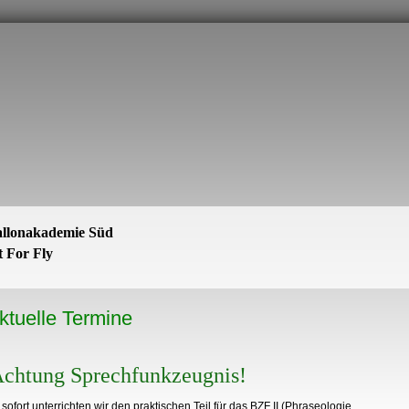
llonakademie Süd
t For Fly
ktuelle Termine
chtung Sprechfunkzeugnis!
sofort unterrichten wir den praktischen Teil für das BZF II (Phraseologie