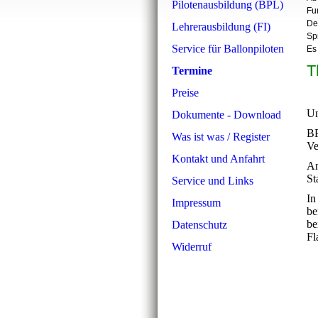
Pilotenausbildung (BPL)
Fu
De
Lehrerausbildung (FI)
Sp
Service für Ballonpiloten
Es
T
Termine
Preise
Un
Dokumente - Download
B
Was ist was / Register
Ve
Kontakt und Anfahrt
An
St
Service und Links
In
Impressum
be
be
Datenschutz
Fl
Widerruf